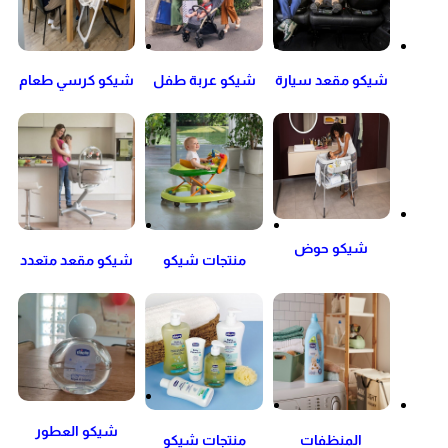
شيكو مقعد سيارة
شيكو عربة طفل
شيكو كرسي طعام
العالي
شيكو حوض
منتجات شيكو
شيكو مقعد متعدد
الأستحمام
الداخلية
الأستخدام
شيكو العطور
المنظفات
منتجات شيكو