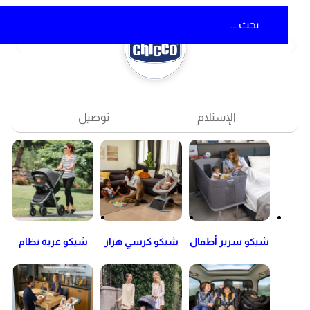
❮
❯
الإستلام
توصيل
شيكو سرير أطفال
شيكو كرسي هزاز
شيكو عربة نظام
Next2Me
و أرجوحة
السفر الأطفال