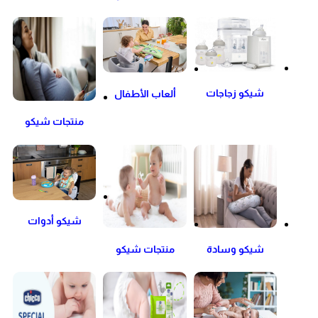
والمنعمات
للاستحمام والعناية
للملابس
بالبشرة
شيكو زجاجات
ألعاب الأطفال
الرضاعة و اجهزة
منتجات شيكو
التعقيم
للحمل وبعد الولادة
شيكو أدوات
المائدة
شيكو وسادة
منتجات شيكو
الرضاعة
المساعدة على
النوم